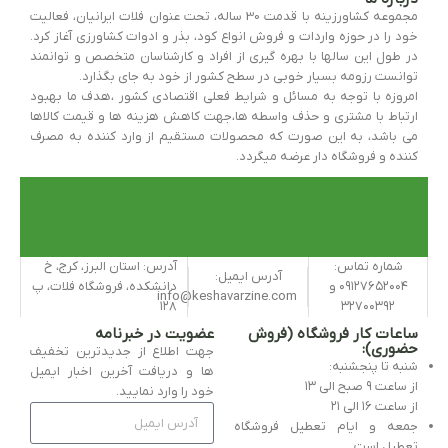
مجموعه کشاورزینه با قدمت 30 ساله، تحت عنوان فلات ایرانیان، فعالیت
خود را در حوزه واردات و فروش انواع کود، بذر و ادوات کشاورزی آغاز کرد.
در طول این سالها با بهره گیری از افراد و کارشناسان متخصص و توانمند
توانست رزومه بسیار خوبی در سطح کشور از خود به جای بگذارد.
امروزه با توجه به مسائل و شرایط فعلی اقتصادی کشور ،هدف ما بهبود
ارتباط با مشتری و حذف واسطه ها،جهت کاهش هزینه ها و قیمت کالاها
می باشد، به این صورت که محصولات مستقیم از وارد کننده به مصرف
کننده و فروشگاه دار عرضه میگردد.
شماره تماس:
آدرس: استان البرز، کرج، خ
آدرس ایمیل:
۰۹۱۲۷۶۵۲۰۰۴ و
دانشکده، فروشگاه فلات، پ
info@keshavarzine.com
۱۲۸
۳۲۷۰۰۳۹۲
ساعات کار فروشگاه (فروش
عضویت در خبرنامه
حضوری):
جهت اطلاع از جدیدترین تخفیف
شنبه تا پنجشنبه:
ها و دریافت آخرین اخبار ایمیل
از ساعت ۹ صبح الی ۱۳
خود را وارد نمایید.
از ساعت ۱۶ الی ۲۱
جمعه و ایام تعطیل فروشگاه
تعطیل است.