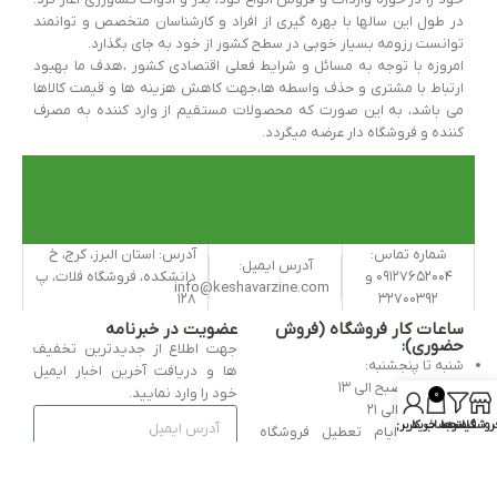
در طول این سالها با بهره گیری از افراد و کارشناسان متخصص و توانمند
توانست رزومه بسیار خوبی در سطح کشور از خود به جای بگذارد.
امروزه با توجه به مسائل و شرایط فعلی اقتصادی کشور ،هدف ما بهبود
ارتباط با مشتری و حذف واسطه ها،جهت کاهش هزینه ها و قیمت کالاها
می باشد، به این صورت که محصولات مستقیم از وارد کننده به مصرف
کننده و فروشگاه دار عرضه میگردد.
شماره تماس:
آدرس: استان البرز، کرج، خ
آدرس ایمیل:
۰۹۱۲۷۶۵۲۰۰۴ و
دانشکده، فروشگاه فلات، پ
info@keshavarzine.com
۱۲۸
۳۲۷۰۰۳۹۲
ساعات کار فروشگاه (فروش
عضویت در خبرنامه
حضوری):
جهت اطلاع از جدیدترین تخفیف
شنبه تا پنجشنبه:
ها و دریافت آخرین اخبار ایمیل
از ساعت ۹ صبح الی ۱۳
خود را وارد نمایید.
0
از ساعت ۱۶ الی ۲۱
روشگاه
فیلترها
سبد خرید
حساب کاربری من
جمعه و ایام تعطیل فروشگاه
تعطیل است.
ثبت فرم